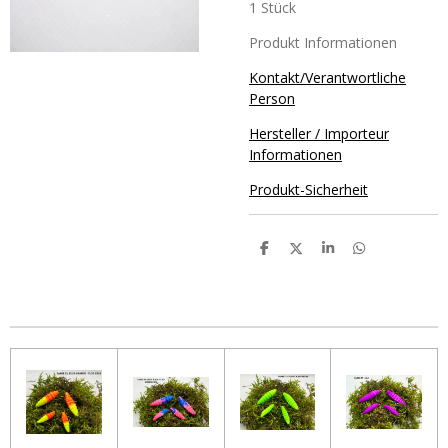
1 Stück
Produkt Informationen
Kontakt/Verantwortliche
Person
Hersteller / Importeur
Informationen
Produkt-Sicherheit
T
T
T
T
e
e
e
e
i
i
i
i
l
l
l
l
e
e
e
e
n
n
n
n