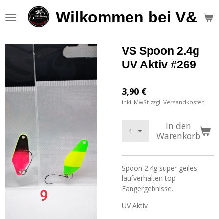
Zum
Wilkommen bei V&S F
Hauptinhalt
springen
VS Spoon 2.4g
UV Aktiv #269
3,90 €
inkl. MwSt zzgl. Versandkosten
In den
Warenkorb
Spoon 2.4g super geiles
laufverhalten top
Fangergebnisse.
UV Aktiv