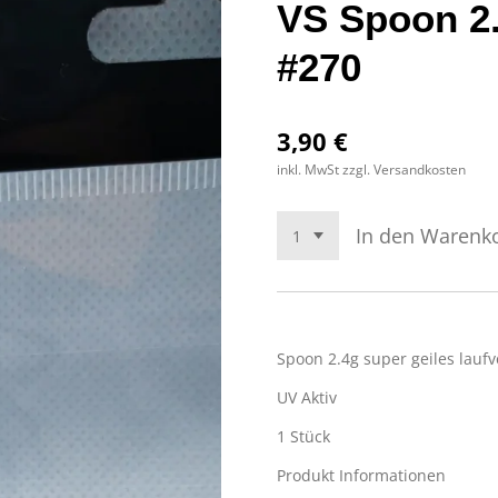
VS Spoon 2.
#270
3,90 €
inkl. MwSt zzgl. Versandkosten
In den Warenk
Spoon 2.4g super geiles lauf
UV Aktiv
1 Stück
Produkt Informationen