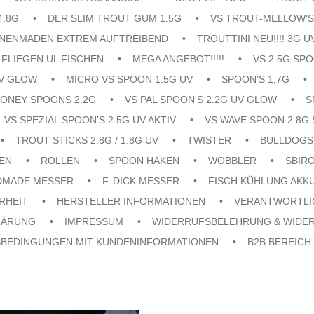
4,8G
DER SLIM TROUT GUM 1.5G
VS TROUT-MELLOW'S
ENENMADEN EXTREM AUFTREIBEND
TROUTTINI NEU!!!! 3G U
FLIEGEN UL FISCHEN
MEGA ANGEBOT!!!!!
VS 2.5G SPO
UV GLOW
MICRO VS SPOON 1.5G UV
SPOON'S 1,7G
ONEY SPOONS 2.2G
VS PAL SPOON'S 2.2G UV GLOW
S
VS SPEZIAL SPOON'S 2.5G UV AKTIV
VS WAVE SPOON 2.8G 
TROUT STICKS 2.8G / 1.8G UV
TWISTER
BULLDOGS
EN
ROLLEN
SPOON HAKEN
WOBBLER
SBIR
DMADE MESSER
F. DICK MESSER
FISCH KÜHLUNG AKK
RHEIT
HERSTELLER INFORMATIONEN
VERANTWORTLI
LÄRUNG
IMPRESSUM
WIDERRUFSBELEHRUNG & WIDE
SBEDINGUNGEN MIT KUNDENINFORMATIONEN
B2B BEREICH