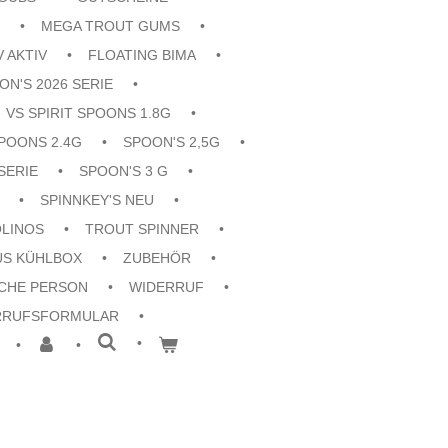
MEGA TROUT GUMS
V AKTIV
FLOATING BIMA
ON'S 2026 SERIE
VS SPIRIT SPOONS 1.8G
POONS 2.4G
SPOON'S 2,5G
SERIE
SPOON'S 3 G
SPINNKEY'S NEU
OLINOS
TROUT SPINNER
US KÜHLBOX
ZUBEHÖR
CHE PERSON
WIDERRUF
RRUFSFORMULAR