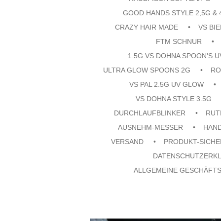
GOOD HANDS STYLE 2,5G & 
CRAZY HAIR MADE
VS BI
FTM SCHNUR
1.5G VS DOHNA SPOON'S 
ULTRA GLOW SPOONS 2G
RO
VS PAL 2.5G UV GLOW
VS DOHNA STYLE 3.5G
DURCHLAUFBLINKER
RUT
AUSNEHM-MESSER
HAN
VERSAND
PRODUKT-SICHE
DATENSCHUTZERK
ALLGEMEINE GESCHÄFT