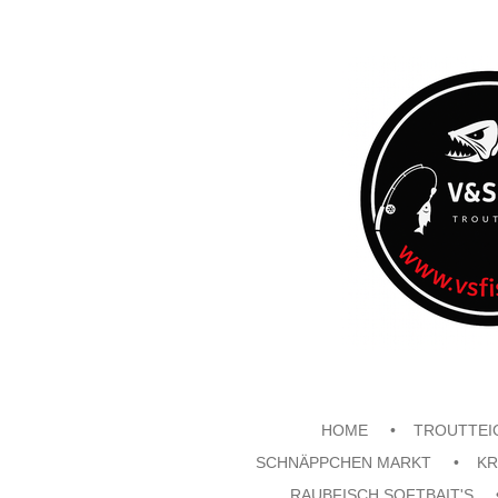
Zum
Hauptinhalt
springen
HOME
TROUTTEI
SCHNÄPPCHEN MARKT
KR
RAUBFISCH SOFTBAIT'S