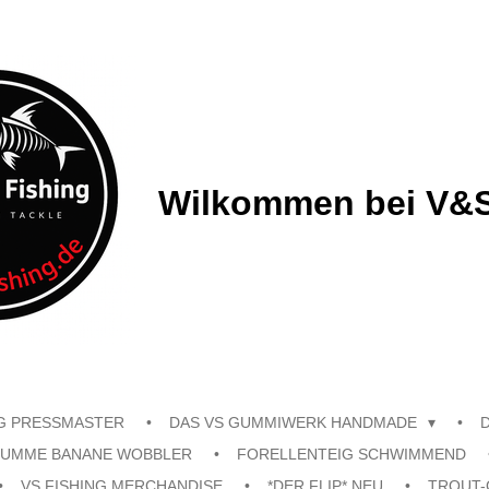
Wilkommen bei V&S
G PRESSMASTER
DAS VS GUMMIWERK HANDMADE
UMME BANANE WOBBLER
FORELLENTEIG SCHWIMMEND
VS FISHING MERCHANDISE
*DER FLIP* NEU
TROUT-