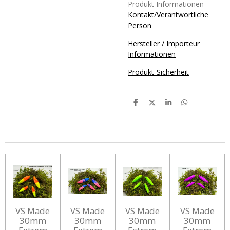
Produkt Informationen
Kontakt/Verantwortliche
Person
Hersteller / Importeur
Informationen
Produkt-Sicherheit
T
T
T
T
e
e
e
e
i
i
i
i
l
l
l
l
e
e
e
e
n
n
n
n
VS Made
VS Made
VS Made
VS Made
30mm
30mm
30mm
30mm