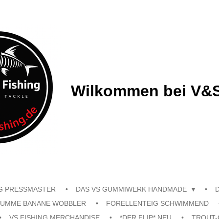
Wilkommen bei V&S
G PRESSMASTER
DAS VS GUMMIWERK HANDMADE
UMME BANANE WOBBLER
FORELLENTEIG SCHWIMMEND
VS FISHING MERCHANDISE
*DER FLIP* NEU
TROUT-