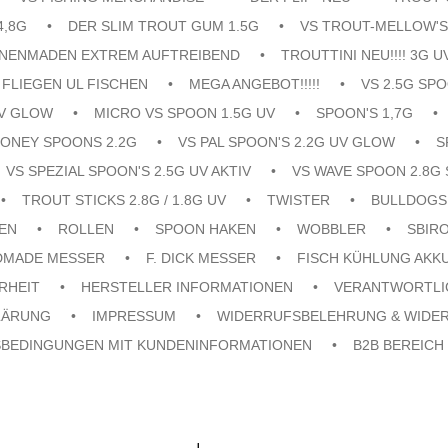
4,8G
DER SLIM TROUT GUM 1.5G
VS TROUT-MELLOW'S
ENENMADEN EXTREM AUFTREIBEND
TROUTTINI NEU!!!! 3G U
FLIEGEN UL FISCHEN
MEGA ANGEBOT!!!!!
VS 2.5G SPO
UV GLOW
MICRO VS SPOON 1.5G UV
SPOON'S 1,7G
ONEY SPOONS 2.2G
VS PAL SPOON'S 2.2G UV GLOW
S
VS SPEZIAL SPOON'S 2.5G UV AKTIV
VS WAVE SPOON 2.8G 
TROUT STICKS 2.8G / 1.8G UV
TWISTER
BULLDOGS
EN
ROLLEN
SPOON HAKEN
WOBBLER
SBIR
DMADE MESSER
F. DICK MESSER
FISCH KÜHLUNG AKK
RHEIT
HERSTELLER INFORMATIONEN
VERANTWORTLI
LÄRUNG
IMPRESSUM
WIDERRUFSBELEHRUNG & WIDE
SBEDINGUNGEN MIT KUNDENINFORMATIONEN
B2B BEREICH