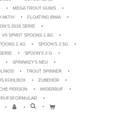
MEGA TROUT GUMS
V AKTIV
FLOATING BIMA
ON'S 2026 SERIE
VS SPIRIT SPOONS 1.8G
POONS 2.4G
SPOON'S 2,5G
SERIE
SPOON'S 3 G
SPINNKEY'S NEU
OLINOS
TROUT SPINNER
US KÜHLBOX
ZUBEHÖR
CHE PERSON
WIDERRUF
RRUFSFORMULAR