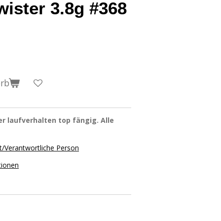
wister 3.8g #368
orb
r laufverhalten top fängig. Alle
t/Verantwortliche Person
tionen