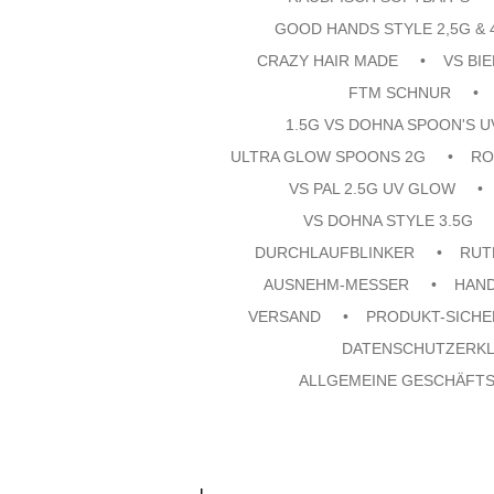
GOOD HANDS STYLE 2,5G & 
CRAZY HAIR MADE
VS BI
FTM SCHNUR
1.5G VS DOHNA SPOON'S 
ULTRA GLOW SPOONS 2G
RO
VS PAL 2.5G UV GLOW
VS DOHNA STYLE 3.5G
DURCHLAUFBLINKER
RUT
AUSNEHM-MESSER
HAN
VERSAND
PRODUKT-SICHE
DATENSCHUTZERK
ALLGEMEINE GESCHÄFT