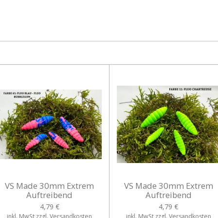
i
i
i
l
l
l
e
e
e
n
n
n
VS Made 30mm Extrem
VS Made 30mm Extrem
Auftreibend
Auftreibend
4,79 €
4,79 €
inkl. MwSt zzgl. Versandkosten
inkl. MwSt zzgl. Versandkosten