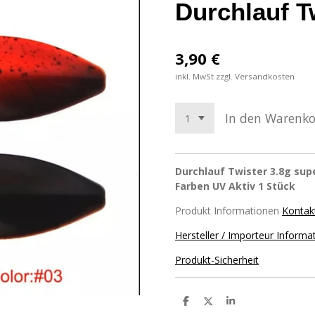
Durchlauf T
3,90 €
inkl. MwSt zzgl. Versandkosten
In den Warenk
Durchlauf Twister 3.8g supe
Farben UV Aktiv 1 Stück
Produkt Informationen
Kontak
Hersteller / Importeur Informa
Produkt-Sicherheit
T
T
T
e
e
e