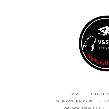
Zum
Hauptinhalt
springen
HOME
TROUTTEI
SCHNÄPPCHEN MARKT
KR
RAUBFISCH SOFTBAIT'S