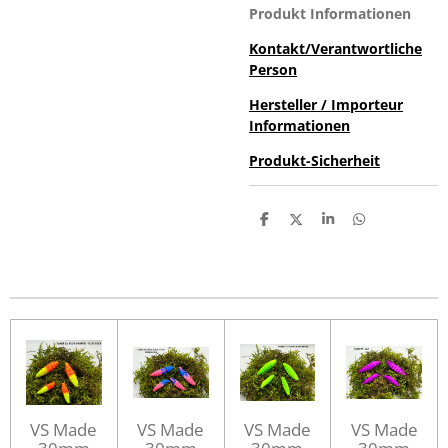
Produkt Informationen
Kontakt/Verantwortliche
Person
Hersteller / Importeur
Informationen
Produkt-Sicherheit
T
T
T
T
e
e
e
e
i
i
i
i
l
l
l
l
e
e
e
e
n
n
n
n
VS Made
VS Made
VS Made
VS Made