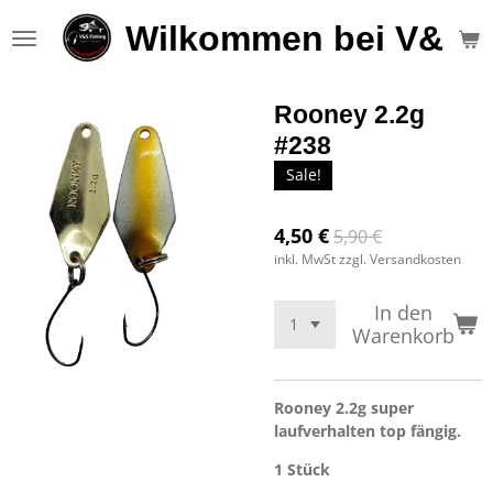
Zum
Wilkommen bei V&S F
Hauptinhalt
springen
Rooney 2.2g
#238
Sale!
4,50 €
5,90 €
inkl. MwSt zzgl. Versandkosten
In den
Warenkorb
Rooney 2.2g super
laufverhalten top fängig.
1 Stück