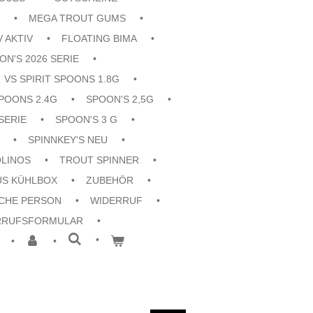
MEGA TROUT GUMS
V AKTIV
FLOATING BIMA
ON'S 2026 SERIE
VS SPIRIT SPOONS 1.8G
POONS 2.4G
SPOON'S 2,5G
SERIE
SPOON'S 3 G
SPINNKEY'S NEU
OLINOS
TROUT SPINNER
US KÜHLBOX
ZUBEHÖR
CHE PERSON
WIDERRUF
RRUFSFORMULAR