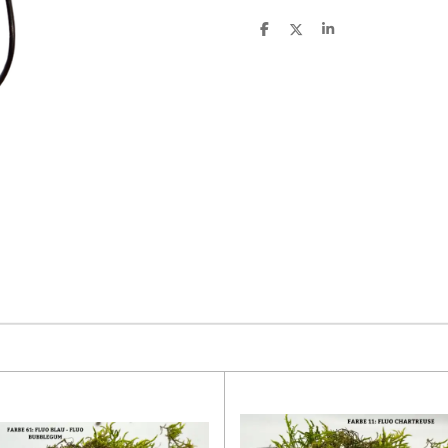
T
T
T
e
e
e
i
i
i
l
l
l
e
e
e
n
n
n