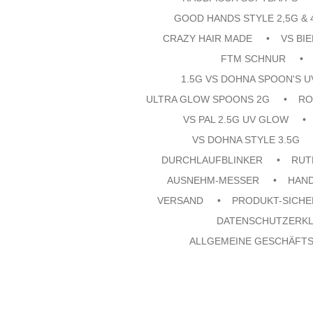
GOOD HANDS STYLE 2,5G & 
CRAZY HAIR MADE
VS BI
FTM SCHNUR
1.5G VS DOHNA SPOON'S 
ULTRA GLOW SPOONS 2G
RO
VS PAL 2.5G UV GLOW
VS DOHNA STYLE 3.5G
DURCHLAUFBLINKER
RUT
AUSNEHM-MESSER
HAN
VERSAND
PRODUKT-SICHE
DATENSCHUTZERK
ALLGEMEINE GESCHÄFT