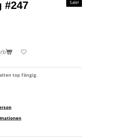
g #247
Sale!
orb
alten top fängig.
erson
ormationen