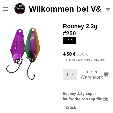
Zum
Wilkommen bei V&S F
Hauptinhalt
springen
Rooney 2.2g
#250
Sale!
4,50 €
5,90 €
inkl. MwSt zzgl. Versandkosten
In den
Warenkorb
Rooney 2.2g super
laufverhalten top fängig.
1 Stück