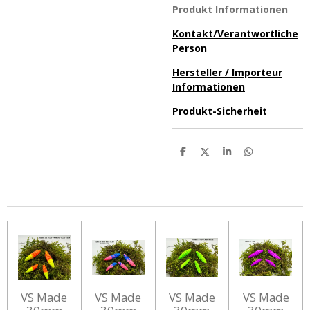
Produkt Informationen
Kontakt/Verantwortliche
Person
Hersteller / Importeur
Informationen
Produkt-Sicherheit
T
T
T
T
e
e
e
e
i
i
i
i
l
l
l
l
e
e
e
e
n
n
n
n
VS Made
VS Made
VS Made
VS Made