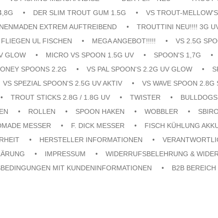
4,8G
DER SLIM TROUT GUM 1.5G
VS TROUT-MELLOW'S
ENENMADEN EXTREM AUFTREIBEND
TROUTTINI NEU!!!! 3G U
FLIEGEN UL FISCHEN
MEGA ANGEBOT!!!!!
VS 2.5G SPO
UV GLOW
MICRO VS SPOON 1.5G UV
SPOON'S 1,7G
ONEY SPOONS 2.2G
VS PAL SPOON'S 2.2G UV GLOW
S
VS SPEZIAL SPOON'S 2.5G UV AKTIV
VS WAVE SPOON 2.8G 
TROUT STICKS 2.8G / 1.8G UV
TWISTER
BULLDOGS
EN
ROLLEN
SPOON HAKEN
WOBBLER
SBIR
DMADE MESSER
F. DICK MESSER
FISCH KÜHLUNG AKK
RHEIT
HERSTELLER INFORMATIONEN
VERANTWORTLI
LÄRUNG
IMPRESSUM
WIDERRUFSBELEHRUNG & WIDE
SBEDINGUNGEN MIT KUNDENINFORMATIONEN
B2B BEREICH