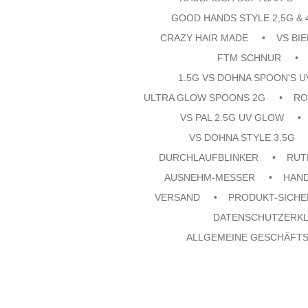
GOOD HANDS STYLE 2,5G & 
CRAZY HAIR MADE
VS BI
FTM SCHNUR
1.5G VS DOHNA SPOON'S 
ULTRA GLOW SPOONS 2G
RO
VS PAL 2.5G UV GLOW
VS DOHNA STYLE 3.5G
DURCHLAUFBLINKER
RUT
AUSNEHM-MESSER
HAN
VERSAND
PRODUKT-SICHE
DATENSCHUTZERK
ALLGEMEINE GESCHÄFT