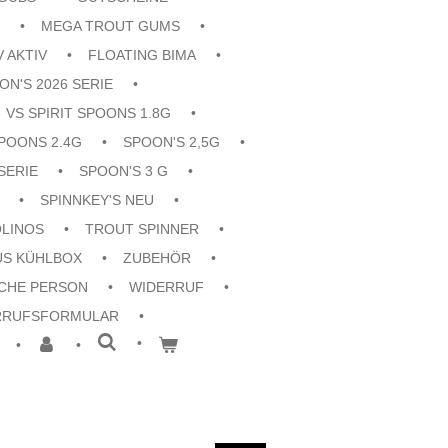
MEGA TROUT GUMS
V AKTIV
FLOATING BIMA
ON'S 2026 SERIE
VS SPIRIT SPOONS 1.8G
POONS 2.4G
SPOON'S 2,5G
SERIE
SPOON'S 3 G
SPINNKEY'S NEU
OLINOS
TROUT SPINNER
US KÜHLBOX
ZUBEHÖR
CHE PERSON
WIDERRUF
RRUFSFORMULAR