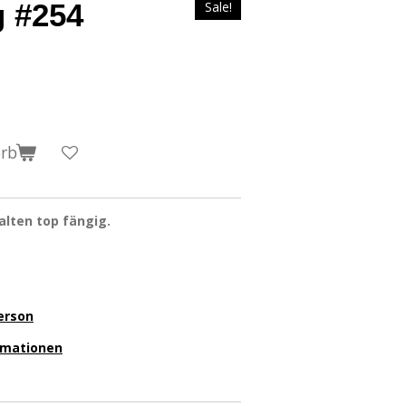
g #254
Sale!
orb
alten top fängig.
erson
ormationen