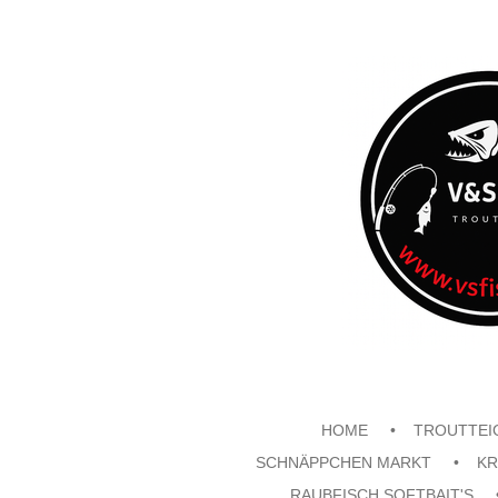
Zum
Hauptinhalt
springen
HOME
TROUTTEI
SCHNÄPPCHEN MARKT
KR
RAUBFISCH SOFTBAIT'S