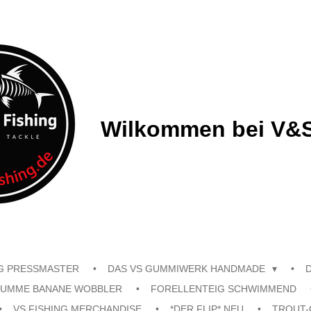
Wilkommen bei V&S
G PRESSMASTER
DAS VS GUMMIWERK HANDMADE
UMME BANANE WOBBLER
FORELLENTEIG SCHWIMMEND
VS FISHING MERCHANDISE
*DER FLIP* NEU
TROUT-