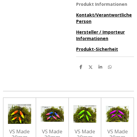
Produkt Informationen
Kontakt/Verantwortliche
Person
Hersteller / Importeur
Informationen
Produkt-Sicherheit
T
T
T
T
e
e
e
e
i
i
i
i
l
l
l
l
e
e
e
e
n
n
n
n
VS Made
VS Made
VS Made
VS Made