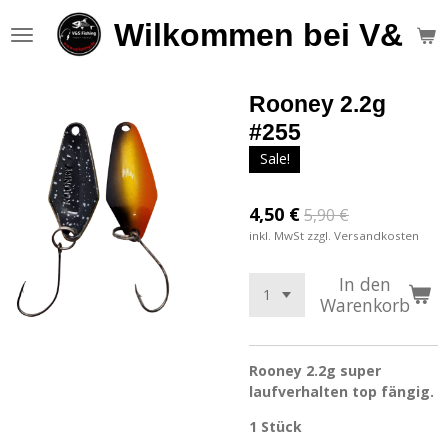
Zum
Wilkommen bei V&S F
Hauptinhalt
springen
Rooney 2.2g
#255
Sale!
4,50 €
5,90 €
inkl. MwSt zzgl. Versandkosten
In den
Warenkorb
Rooney 2.2g super
laufverhalten top fängig.
1 Stück