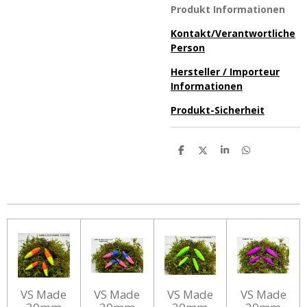
Produkt Informationen
Kontakt/Verantwortliche
Person
Hersteller / Importeur
Informationen
Produkt-Sicherheit
T
T
T
T
e
e
e
e
i
i
i
i
l
l
l
l
e
e
e
e
n
n
n
n
VS Made
VS Made
VS Made
VS Made