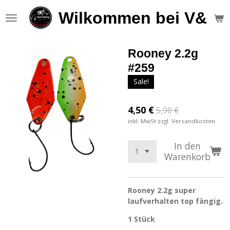
Zum
Wilkommen bei V&S F
Hauptinhalt
springen
Rooney 2.2g
#259
Sale!
4,50 €
5,90 €
inkl. MwSt zzgl. Versandkosten
In den
Warenkorb
Rooney 2.2g super
laufverhalten top fängig.
1 Stück