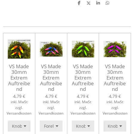
T
T
T
T
e
e
e
e
i
i
i
i
l
l
l
l
e
e
e
e
n
n
n
n
VS Made
VS Made
VS Made
VS Made
30mm
30mm
30mm
30mm
Extrem
Extrem
Extrem
Extrem
Auftreibe
Auftreibe
Auftreibe
Auftreibe
nd
nd
nd
nd
4,79 €
4,79 €
4,79 €
4,79 €
inkl. MwSt
inkl. MwSt
inkl. MwSt
inkl. MwSt
zzgl.
zzgl.
zzgl.
zzgl.
Versandkosten
Versandkosten
Versandkosten
Versandkosten