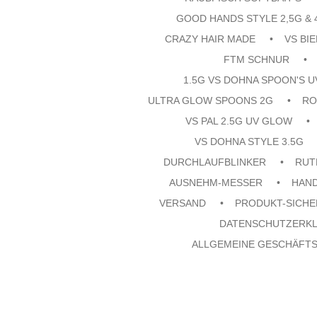
GOOD HANDS STYLE 2,5G & 
CRAZY HAIR MADE
VS BI
FTM SCHNUR
1.5G VS DOHNA SPOON'S 
ULTRA GLOW SPOONS 2G
RO
VS PAL 2.5G UV GLOW
VS DOHNA STYLE 3.5G
DURCHLAUFBLINKER
RUT
AUSNEHM-MESSER
HAN
VERSAND
PRODUKT-SICHE
DATENSCHUTZERK
ALLGEMEINE GESCHÄFT