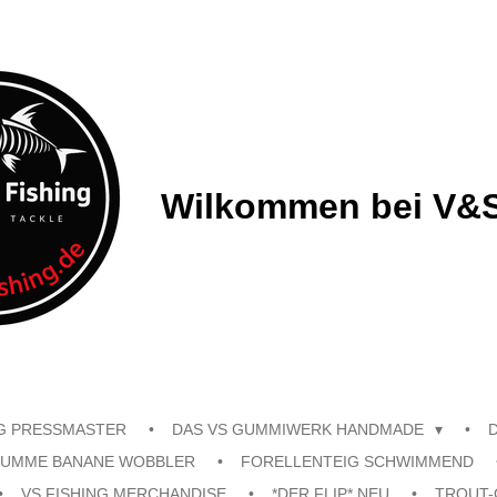
Wilkommen bei V&S
G PRESSMASTER
DAS VS GUMMIWERK HANDMADE
UMME BANANE WOBBLER
FORELLENTEIG SCHWIMMEND
VS FISHING MERCHANDISE
*DER FLIP* NEU
TROUT-