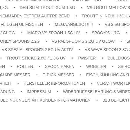
4,8G
DER SLIM TROUT GUM 1.5G
VS TROUT-MELLOW'S
ENENMADEN EXTREM AUFTREIBEND
TROUTTINI NEU!!!! 3G U
FLIEGEN UL FISCHEN
MEGA ANGEBOT!!!!!
VS 2.5G SPO
UV GLOW
MICRO VS SPOON 1.5G UV
SPOON'S 1,7G
ONEY SPOONS 2.2G
VS PAL SPOON'S 2.2G UV GLOW
S
VS SPEZIAL SPOON'S 2.5G UV AKTIV
VS WAVE SPOON 2.8G 
TROUT STICKS 2.8G / 1.8G UV
TWISTER
BULLDOGS
EN
ROLLEN
SPOON HAKEN
WOBBLER
SBIR
DMADE MESSER
F. DICK MESSER
FISCH KÜHLUNG AKK
RHEIT
HERSTELLER INFORMATIONEN
VERANTWORTLI
LÄRUNG
IMPRESSUM
WIDERRUFSBELEHRUNG & WIDE
SBEDINGUNGEN MIT KUNDENINFORMATIONEN
B2B BEREICH