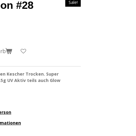
oon #28
Sale!
orb
inen Kescher Trocken. Super
.5g UV Aktiv teils auch Glow
erson
ormationen