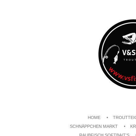
Zum
Hauptinhalt
springen
HOME
TROUTTEI
SCHNÄPPCHEN MARKT
KR
RAUBFISCH SOFTBAIT'S