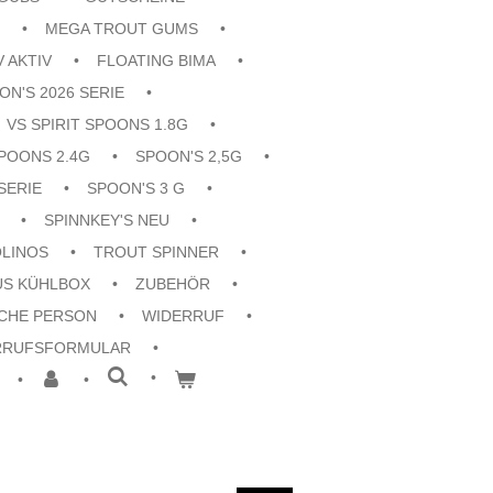
MEGA TROUT GUMS
V AKTIV
FLOATING BIMA
ON'S 2026 SERIE
VS SPIRIT SPOONS 1.8G
POONS 2.4G
SPOON'S 2,5G
SERIE
SPOON'S 3 G
SPINNKEY'S NEU
OLINOS
TROUT SPINNER
US KÜHLBOX
ZUBEHÖR
CHE PERSON
WIDERRUF
RRUFSFORMULAR