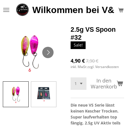
Zum
Wilkommen bei V&S F
Hauptinhalt
springen
2.5g VS Spoon
#32
Sale!
4,90 €
7,90 €
inkl. MwSt zzgl. Versandkosten
In den
Warenkorb
Die neue VS Serie lässt
keinen Kescher Trocken.
Super laufverhalten top
fängig.
2.5g UV Aktiv teils