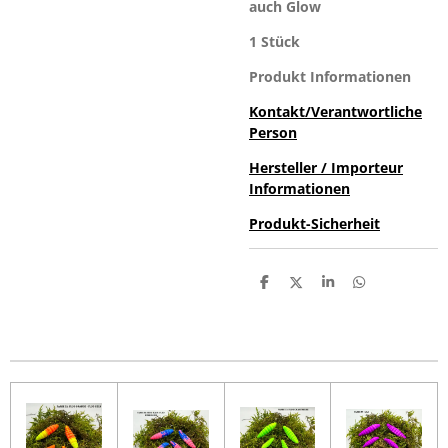
auch Glow
1 Stück
Produkt Informationen
Kontakt/Verantwortliche
Person
Hersteller / Importeur
Informationen
Produkt-Sicherheit
T
T
T
T
e
e
e
e
i
i
i
i
l
l
l
l
e
e
e
e
n
n
n
n