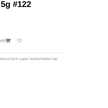
.5g #122
orb
Dohna Form super laufverhalten top