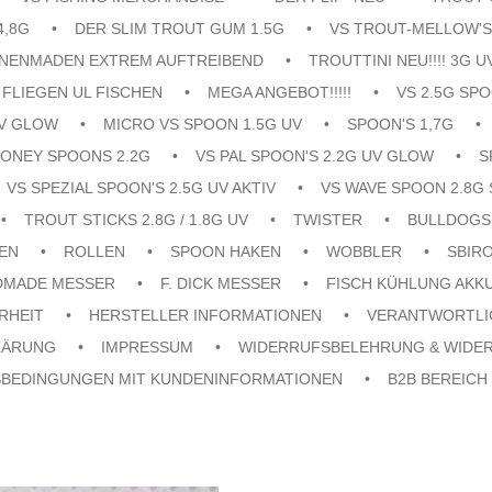
4,8G
DER SLIM TROUT GUM 1.5G
VS TROUT-MELLOW'S
ENENMADEN EXTREM AUFTREIBEND
TROUTTINI NEU!!!! 3G U
FLIEGEN UL FISCHEN
MEGA ANGEBOT!!!!!
VS 2.5G SPO
UV GLOW
MICRO VS SPOON 1.5G UV
SPOON'S 1,7G
ONEY SPOONS 2.2G
VS PAL SPOON'S 2.2G UV GLOW
S
VS SPEZIAL SPOON'S 2.5G UV AKTIV
VS WAVE SPOON 2.8G 
TROUT STICKS 2.8G / 1.8G UV
TWISTER
BULLDOGS
EN
ROLLEN
SPOON HAKEN
WOBBLER
SBIR
DMADE MESSER
F. DICK MESSER
FISCH KÜHLUNG AKK
RHEIT
HERSTELLER INFORMATIONEN
VERANTWORTLI
LÄRUNG
IMPRESSUM
WIDERRUFSBELEHRUNG & WIDE
SBEDINGUNGEN MIT KUNDENINFORMATIONEN
B2B BEREICH