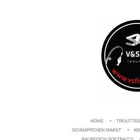
Zum
Hauptinhalt
springen
HOME
TROUTTEI
SCHNÄPPCHEN MARKT
KR
RAUBFISCH SOFTBAIT'S