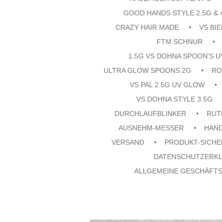
GOOD HANDS STYLE 2,5G & 
CRAZY HAIR MADE
VS BI
FTM SCHNUR
1.5G VS DOHNA SPOON'S 
ULTRA GLOW SPOONS 2G
RO
VS PAL 2.5G UV GLOW
VS DOHNA STYLE 3.5G
DURCHLAUFBLINKER
RUT
AUSNEHM-MESSER
HAN
VERSAND
PRODUKT-SICHE
DATENSCHUTZERK
ALLGEMEINE GESCHÄFT