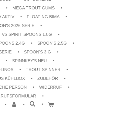
MEGA TROUT GUMS
V AKTIV
FLOATING BIMA
ON'S 2026 SERIE
VS SPIRIT SPOONS 1.8G
POONS 2.4G
SPOON'S 2,5G
SERIE
SPOON'S 3 G
SPINNKEY'S NEU
OLINOS
TROUT SPINNER
US KÜHLBOX
ZUBEHÖR
CHE PERSON
WIDERRUF
RRUFSFORMULAR