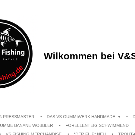
Wilkommen bei V&S
G PRESSMASTER
DAS VS GUMMIWERK HANDMADE
UMME BANANE WOBBLER
FORELLENTEIG SCHWIMMEND
VS FISHING MERCHANDISE
*DER FLIP* NEU
TROUT-