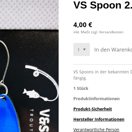
VS Spoon 2
4,00 €
inkl. MwSt zzgl. Versandkosten
In den Warenk
VS Spoons in der bekannten 
fängig.
1 Stück
Produktinformationen
Produkt-Sicherheit
Hersteller Informationen
Verantwortliche Person