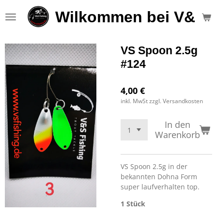
Zum
Wilkommen bei V&S F
Hauptinhalt
springen
VS Spoon 2.5g
#124
4,00 €
inkl. MwSt zzgl. Versandkosten
In den
Warenkorb
VS Spoon 2.5g in der
bekannten Dohna Form
super laufverhalten top.
1 Stück