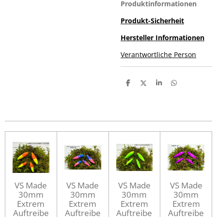
Produktinformationen
Produkt-Sicherheit
Hersteller Informationen
Verantwortliche Person
T
T
T
T
e
e
e
e
i
i
i
i
l
l
l
l
e
e
e
e
n
n
n
n
VS Made
VS Made
VS Made
VS Made
30mm
30mm
30mm
30mm
Extrem
Extrem
Extrem
Extrem
Auftreibe
Auftreibe
Auftreibe
Auftreibe