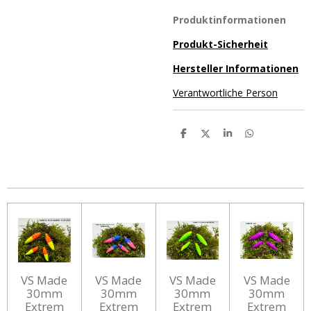
Produktinformationen
Produkt-Sicherheit
Hersteller Informationen
Verantwortliche Person
T
T
T
T
e
e
e
e
i
i
i
i
l
l
l
l
e
e
e
e
n
n
n
n
VS Made
VS Made
VS Made
VS Made
30mm
30mm
30mm
30mm
Extrem
Extrem
Extrem
Extrem