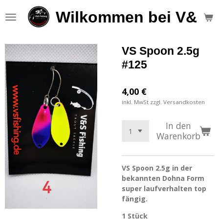
Zum
Wilkommen bei V&S F
Hauptinhalt
springen
VS Spoon 2.5g
#125
4,00 €
inkl. MwSt zzgl. Versandkosten
In den
Warenkorb
VS Spoon 2.5g i
n der
bekannten Dohna Form
super laufverhalten top
fängig.
1 Stück