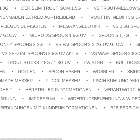
4,8G
DER SLIM TROUT GUM 1.5G
VS TROUT-MELLOW'S
ENENMADEN EXTREM AUFTREIBEND
TROUTTINI NEU!!!! 3G U
FLIEGEN UL FISCHEN
MEGA ANGEBOT!!!!!
VS 2.5G SPO
UV GLOW
MICRO VS SPOON 1.5G UV
SPOON'S 1,7G
ONEY SPOONS 2.2G
VS PAL SPOON'S 2.2G UV GLOW
S
VS SPEZIAL SPOON'S 2.5G UV AKTIV
VS WAVE SPOON 2.8G 
TROUT STICKS 2.8G / 1.8G UV
TWISTER
BULLDOGS
EN
ROLLEN
SPOON HAKEN
WOBBLER
SBIR
DMADE MESSER
F. DICK MESSER
FISCH KÜHLUNG AKK
RHEIT
HERSTELLER INFORMATIONEN
VERANTWORTLI
LÄRUNG
IMPRESSUM
WIDERRUFSBELEHRUNG & WIDE
SBEDINGUNGEN MIT KUNDENINFORMATIONEN
B2B BEREICH