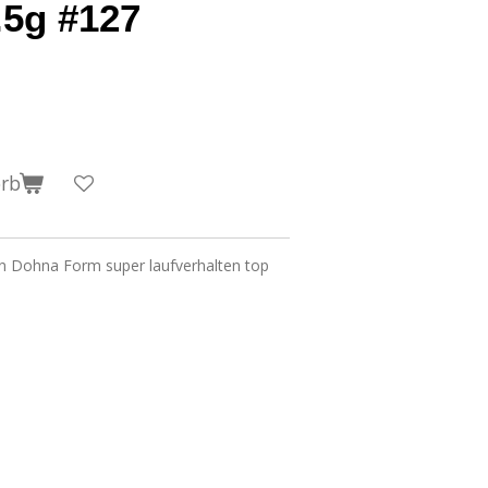
.5g #127
orb
n Dohna Form super laufverhalten top