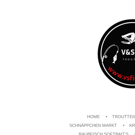
Zum
Hauptinhalt
springen
HOME
TROUTTEI
SCHNÄPPCHEN MARKT
KR
RAUBFISCH SOFTBAIT'S