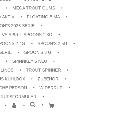
MEGA TROUT GUMS
V AKTIV
FLOATING BIMA
ON'S 2026 SERIE
VS SPIRIT SPOONS 1.8G
POONS 2.4G
SPOON'S 2,5G
SERIE
SPOON'S 3 G
SPINNKEY'S NEU
OLINOS
TROUT SPINNER
US KÜHLBOX
ZUBEHÖR
CHE PERSON
WIDERRUF
RRUFSFORMULAR