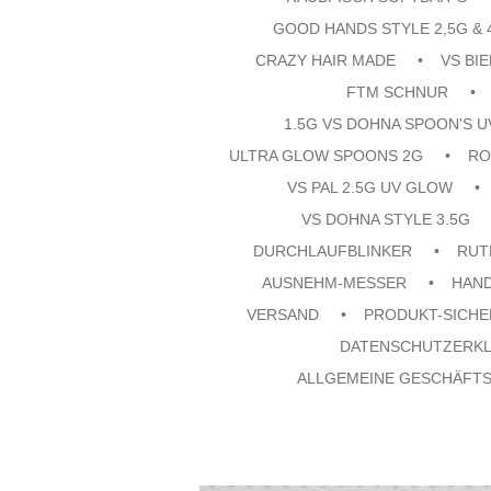
GOOD HANDS STYLE 2,5G & 
CRAZY HAIR MADE
VS BI
FTM SCHNUR
1.5G VS DOHNA SPOON'S 
ULTRA GLOW SPOONS 2G
RO
VS PAL 2.5G UV GLOW
VS DOHNA STYLE 3.5G
DURCHLAUFBLINKER
RUT
AUSNEHM-MESSER
HAN
VERSAND
PRODUKT-SICHE
DATENSCHUTZERK
ALLGEMEINE GESCHÄFT