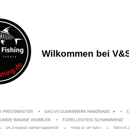
Wilkommen bei V&S
G PRESSMASTER
DAS VS GUMMIWERK HANDMADE
UMME BANANE WOBBLER
FORELLENTEIG SCHWIMMEND
VS FISHING MERCHANDISE
*DER FLIP* NEU
TROUT-