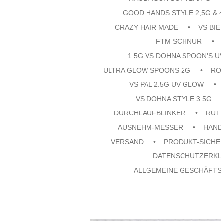
GOOD HANDS STYLE 2,5G & 
CRAZY HAIR MADE
VS BI
FTM SCHNUR
1.5G VS DOHNA SPOON'S 
ULTRA GLOW SPOONS 2G
RO
VS PAL 2.5G UV GLOW
VS DOHNA STYLE 3.5G
DURCHLAUFBLINKER
RUT
AUSNEHM-MESSER
HAN
VERSAND
PRODUKT-SICHE
DATENSCHUTZERK
ALLGEMEINE GESCHÄFT