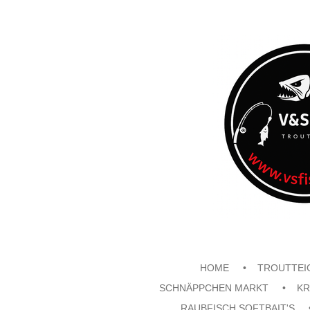
Zum
Hauptinhalt
springen
HOME
TROUTTEI
SCHNÄPPCHEN MARKT
KR
RAUBFISCH SOFTBAIT'S