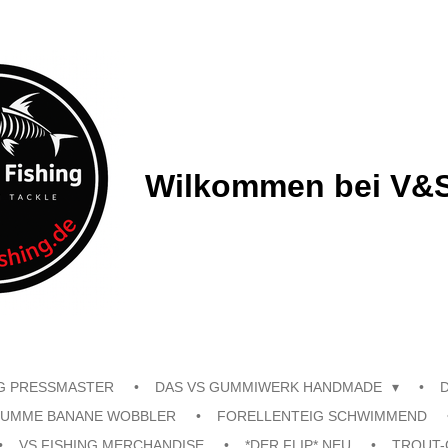
Wilkommen bei V&S
G PRESSMASTER
DAS VS GUMMIWERK HANDMADE
UMME BANANE WOBBLER
FORELLENTEIG SCHWIMMEND
VS FISHING MERCHANDISE
*DER FLIP* NEU
TROUT-