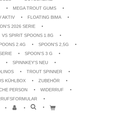
MEGA TROUT GUMS
V AKTIV
FLOATING BIMA
ON'S 2026 SERIE
VS SPIRIT SPOONS 1.8G
POONS 2.4G
SPOON'S 2,5G
SERIE
SPOON'S 3 G
SPINNKEY'S NEU
OLINOS
TROUT SPINNER
US KÜHLBOX
ZUBEHÖR
CHE PERSON
WIDERRUF
RRUFSFORMULAR