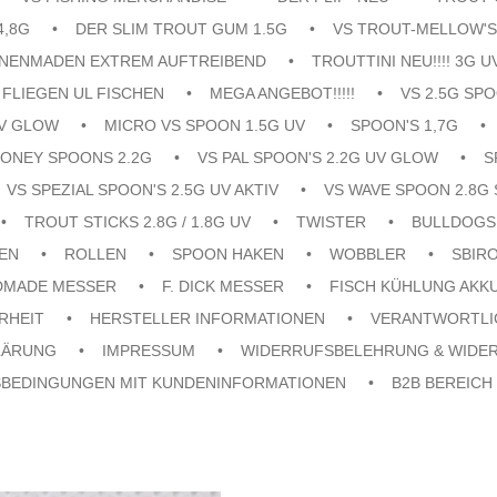
4,8G
DER SLIM TROUT GUM 1.5G
VS TROUT-MELLOW'S
ENENMADEN EXTREM AUFTREIBEND
TROUTTINI NEU!!!! 3G U
FLIEGEN UL FISCHEN
MEGA ANGEBOT!!!!!
VS 2.5G SPO
UV GLOW
MICRO VS SPOON 1.5G UV
SPOON'S 1,7G
ONEY SPOONS 2.2G
VS PAL SPOON'S 2.2G UV GLOW
S
VS SPEZIAL SPOON'S 2.5G UV AKTIV
VS WAVE SPOON 2.8G 
TROUT STICKS 2.8G / 1.8G UV
TWISTER
BULLDOGS
EN
ROLLEN
SPOON HAKEN
WOBBLER
SBIR
DMADE MESSER
F. DICK MESSER
FISCH KÜHLUNG AKK
RHEIT
HERSTELLER INFORMATIONEN
VERANTWORTLI
LÄRUNG
IMPRESSUM
WIDERRUFSBELEHRUNG & WIDE
SBEDINGUNGEN MIT KUNDENINFORMATIONEN
B2B BEREICH