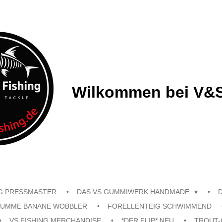
Wilkommen bei V&S
G PRESSMASTER
DAS VS GUMMIWERK HANDMADE
UMME BANANE WOBBLER
FORELLENTEIG SCHWIMMEND
VS FISHING MERCHANDISE
*DER FLIP* NEU
TROUT-