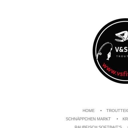
Zum
Hauptinhalt
springen
HOME
TROUTTEI
SCHNÄPPCHEN MARKT
KR
RAUBFISCH SOFTBAIT'S