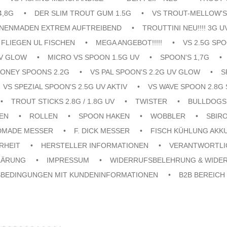
4,8G
DER SLIM TROUT GUM 1.5G
VS TROUT-MELLOW'S
ENENMADEN EXTREM AUFTREIBEND
TROUTTINI NEU!!!! 3G U
FLIEGEN UL FISCHEN
MEGA ANGEBOT!!!!!
VS 2.5G SPO
UV GLOW
MICRO VS SPOON 1.5G UV
SPOON'S 1,7G
ONEY SPOONS 2.2G
VS PAL SPOON'S 2.2G UV GLOW
S
VS SPEZIAL SPOON'S 2.5G UV AKTIV
VS WAVE SPOON 2.8G 
TROUT STICKS 2.8G / 1.8G UV
TWISTER
BULLDOGS
EN
ROLLEN
SPOON HAKEN
WOBBLER
SBIR
DMADE MESSER
F. DICK MESSER
FISCH KÜHLUNG AKK
RHEIT
HERSTELLER INFORMATIONEN
VERANTWORTLI
LÄRUNG
IMPRESSUM
WIDERRUFSBELEHRUNG & WIDE
SBEDINGUNGEN MIT KUNDENINFORMATIONEN
B2B BEREICH