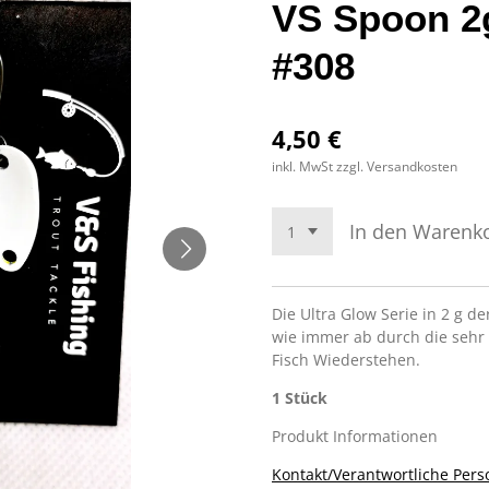
VS Spoon 2g
#308
4,50 €
inkl. MwSt zzgl. Versandkosten
In den Warenk
Die Ultra Glow Serie in 2 g d
wie immer ab durch die sehr 
Fisch Wiederstehen.
1 Stück
Produkt Informationen
Kontakt/Verantwortliche Pers