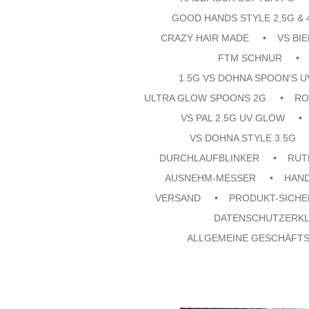
GOOD HANDS STYLE 2,5G & 
CRAZY HAIR MADE
VS BI
FTM SCHNUR
1.5G VS DOHNA SPOON'S 
ULTRA GLOW SPOONS 2G
RO
VS PAL 2.5G UV GLOW
VS DOHNA STYLE 3.5G
DURCHLAUFBLINKER
RUT
AUSNEHM-MESSER
HAN
VERSAND
PRODUKT-SICHE
DATENSCHUTZERK
ALLGEMEINE GESCHÄFT