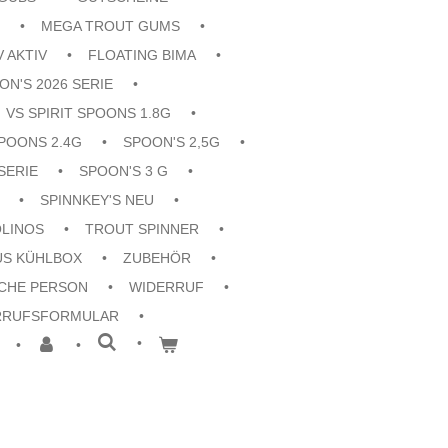
MEGA TROUT GUMS
V AKTIV
FLOATING BIMA
ON'S 2026 SERIE
VS SPIRIT SPOONS 1.8G
POONS 2.4G
SPOON'S 2,5G
SERIE
SPOON'S 3 G
SPINNKEY'S NEU
OLINOS
TROUT SPINNER
US KÜHLBOX
ZUBEHÖR
CHE PERSON
WIDERRUF
RRUFSFORMULAR