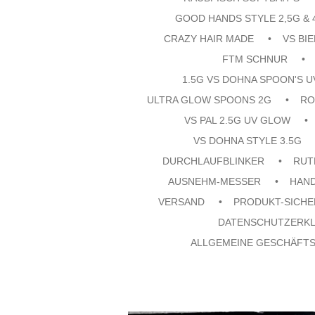
GOOD HANDS STYLE 2,5G & 
CRAZY HAIR MADE
VS BI
FTM SCHNUR
1.5G VS DOHNA SPOON'S 
ULTRA GLOW SPOONS 2G
RO
VS PAL 2.5G UV GLOW
VS DOHNA STYLE 3.5G
DURCHLAUFBLINKER
RUT
AUSNEHM-MESSER
HAN
VERSAND
PRODUKT-SICHE
DATENSCHUTZERK
ALLGEMEINE GESCHÄFT