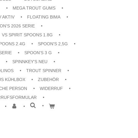
MEGA TROUT GUMS
V AKTIV
FLOATING BIMA
ON'S 2026 SERIE
VS SPIRIT SPOONS 1.8G
POONS 2.4G
SPOON'S 2,5G
SERIE
SPOON'S 3 G
SPINNKEY'S NEU
OLINOS
TROUT SPINNER
US KÜHLBOX
ZUBEHÖR
CHE PERSON
WIDERRUF
RRUFSFORMULAR