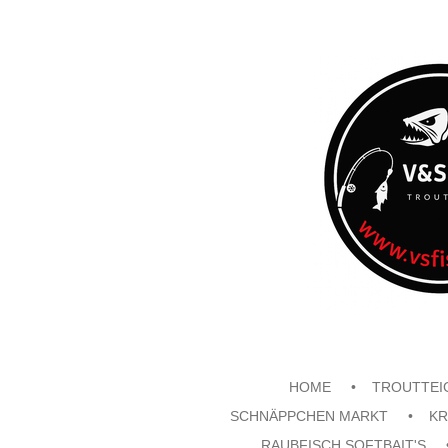
Zum
Hauptinhalt
springen
HOME
TROUTTEI
SCHNÄPPCHEN MARKT
KR
RAUBFISCH SOFTBAIT'S