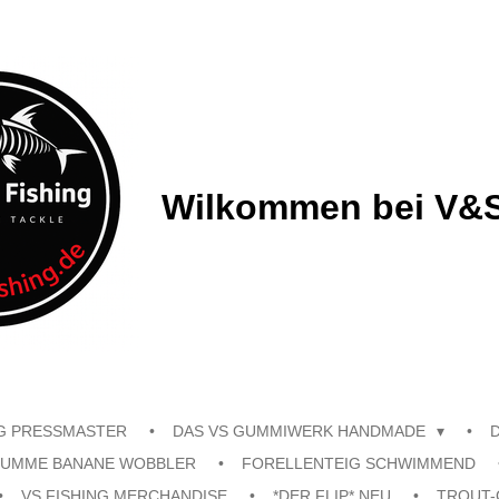
Wilkommen bei V&S
G PRESSMASTER
DAS VS GUMMIWERK HANDMADE
UMME BANANE WOBBLER
FORELLENTEIG SCHWIMMEND
VS FISHING MERCHANDISE
*DER FLIP* NEU
TROUT-