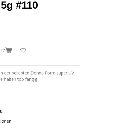
.5g #110
orb
in der beliebten Dohna Form super UV
verhalten top fängig
on
tionen