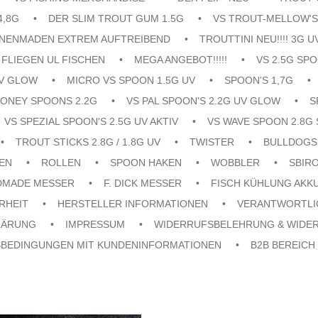
4,8G
DER SLIM TROUT GUM 1.5G
VS TROUT-MELLOW'S
ENENMADEN EXTREM AUFTREIBEND
TROUTTINI NEU!!!! 3G U
FLIEGEN UL FISCHEN
MEGA ANGEBOT!!!!!
VS 2.5G SPO
UV GLOW
MICRO VS SPOON 1.5G UV
SPOON'S 1,7G
ONEY SPOONS 2.2G
VS PAL SPOON'S 2.2G UV GLOW
S
VS SPEZIAL SPOON'S 2.5G UV AKTIV
VS WAVE SPOON 2.8G 
TROUT STICKS 2.8G / 1.8G UV
TWISTER
BULLDOGS
EN
ROLLEN
SPOON HAKEN
WOBBLER
SBIR
DMADE MESSER
F. DICK MESSER
FISCH KÜHLUNG AKK
RHEIT
HERSTELLER INFORMATIONEN
VERANTWORTLI
LÄRUNG
IMPRESSUM
WIDERRUFSBELEHRUNG & WIDE
SBEDINGUNGEN MIT KUNDENINFORMATIONEN
B2B BEREICH