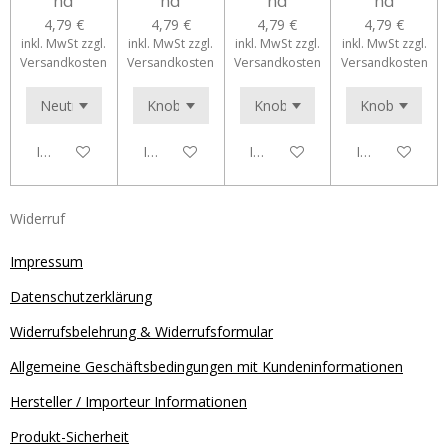
nd
nd
nd
nd
4,79 €
4,79 €
4,79 €
4,79 €
inkl. MwSt zzgl.
inkl. MwSt zzgl.
inkl. MwSt zzgl.
inkl. MwSt zzgl.
Versandkosten
Versandkosten
Versandkosten
Versandkosten
In den Warenkorb
In den Warenkorb
In den Warenkorb
In den Waren
Widerruf
Impressum
Datenschutzerklärung
Widerrufsbelehrung & Widerrufsformular
Allgemeine Geschäftsbedingungen mit Kundeninformationen
Hersteller / Importeur Informationen
Produkt-Sicherheit