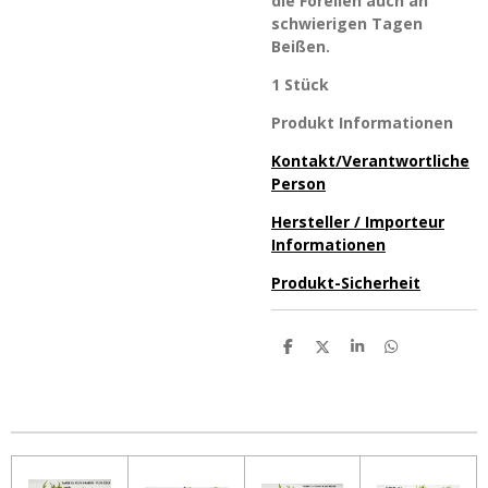
die Forellen auch an
schwierigen Tagen
Beißen.
1 Stück
Produkt Informationen
Kontakt/Verantwortliche
Person
Hersteller / Importeur
Informationen
Produkt-Sicherheit
T
T
T
T
e
e
e
e
i
i
i
i
l
l
l
l
e
e
e
e
n
n
n
n