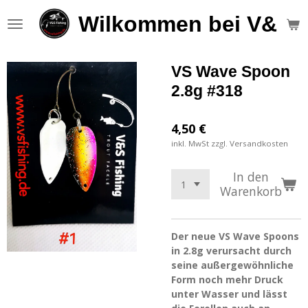
Zum
Wilkommen bei V&S F
Hauptinhalt
springen
VS Wave Spoon
2.8g #318
4,50 €
inkl. MwSt zzgl. Versandkosten
In den
Warenkorb
Der neue VS Wave Spoons
in 2.8g verursacht durch
seine außergewöhnliche
Form noch mehr Druck
unter Wasser und lässt